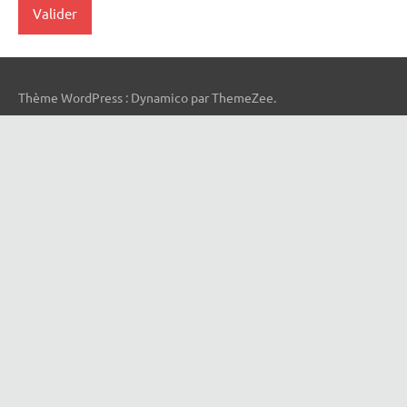
pas cher montres
orologi omega replica
Thème WordPress : Dynamico par ThemeZee.