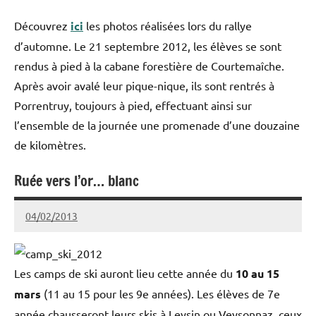
Découvrez
ici
les photos réalisées lors du rallye
d’automne. Le 21 septembre 2012, les élèves se sont
rendus à pied à la cabane forestière de Courtemaîche.
Après avoir avalé leur pique-nique, ils sont rentrés à
Porrentruy, toujours à pied, effectuant ainsi sur
l’ensemble de la journée une promenade d’une douzaine
de kilomètres.
Ruée vers l’or… blanc
Collège
Stockmar
04/02/2013
admin@stockmar.ch
Les camps de ski auront lieu cette année du
10 au 15
mars
(11 au 15 pour les 9e années). Les élèves de 7e
année chausseront leurs skis à Leysin ou Veysonnaz, ceux