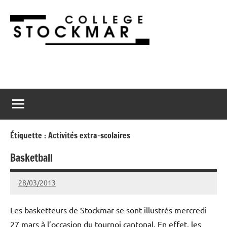
Aller
au
contenu
Collège
2900
Porrentruy
Stockmar
Étiquette :
Activités extra-scolaires
Basketball
28/03/2013
admin@stockmar.ch
Les basketteurs de Stockmar se sont illustrés mercredi
27 mars à l’occasion du tournoi cantonal. En effet, les