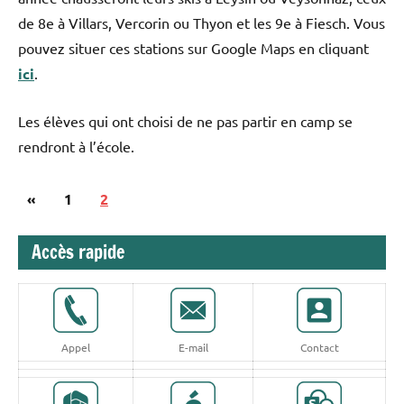
de 8e à Villars, Vercorin ou Thyon et les 9e à Fiesch. Vous
pouvez situer ces stations sur Google Maps en cliquant
ici
.
Les élèves qui ont choisi de ne pas partir en camp se
rendront à l’école.
Pagination
Publications
«
1
2
Collège
des
précédentes
Stockmar
publications
Accès rapide
Appel
E-mail
Contact