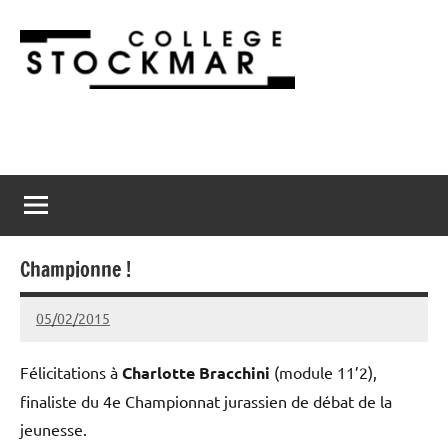
Aller
au
contenu
Collège
2900
Porrentruy
Stockmar
Championne !
05/02/2015
admin@stockmar.ch
Félicitations à
Charlotte Bracchini
(module 11’2),
finaliste du 4e Championnat jurassien de débat de la
jeunesse.