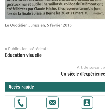
Le Quotidien Jurassien, 5 février 2015
Navigation
Publication précédente
Étiqueté
Education visuelle
Collège
de
avec
Stockmar
l’article
Activités
Article suivant
extra-
Un siècle d’expérience
scolaires
Accès rapide