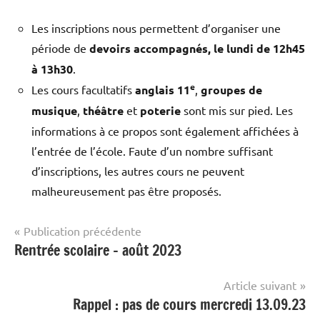
Les inscriptions nous permettent d’organiser une
période de
devoirs accompagnés, le lundi de 12h45
à 13h30
.
e
Les cours facultatifs
anglais 11
,
groupes de
musique
,
théâtre
et
poterie
sont mis sur pied. Les
informations à ce propos sont également affichées à
l’entrée de l’école. Faute d’un nombre suffisant
d’inscriptions, les autres cours ne peuvent
malheureusement pas être proposés.
Navigation
Publication précédente
Rentrée scolaire – août 2023
Collège
de
Stockmar
l’article
Article suivant
Rappel : pas de cours mercredi 13.09.23