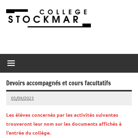
Aller
au
contenu
Collège
2900
Porrentruy
Stockmar
Devoirs accompagnés et cours facultatifs
05/09/2023
admin@stockmar.ch
Les élèves concernés par les activités suivantes
trouveront leur nom sur les documents affichés à
l’entrée du collège.