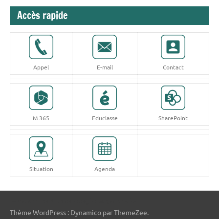
Accès rapide
Appel
E-mail
Contact
M 365
Educlasse
SharePoint
Situation
Agenda
pas cher montres
orologi omega replica
Thème WordPress : Dynamico par ThemeZee.