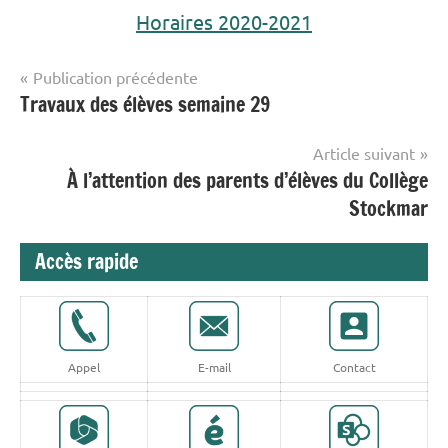
Horaires 2020-2021
Navigation
Publication précédente
Travaux des élèves semaine 29
Collège
de
Stockmar
l’article
Article suivant
Uncategorized
À l’attention des parents d’élèves du Collège
Stockmar
Accès rapide
Appel
E-mail
Contact