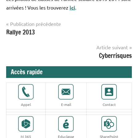
arrivées ! Vous les trouverez
ici
.
Navigation
Publication précédente
Étiqueté
Rallye 2013
Collège
de
avec
Stockmar
l’article
Photographies
Article suivant
Cyberrisques
Accès rapide
Appel
E-mail
Contact
M 365
Educlasse
SharePoint