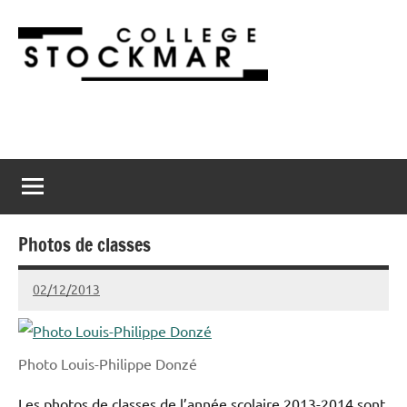
Aller
au
contenu
Collège
2900
Porrentruy
Stockmar
Photos de classes
02/12/2013
admin@stockmar.ch
Photo Louis-Philippe Donzé
Les photos de classes de l’année scolaire 2013-2014 sont